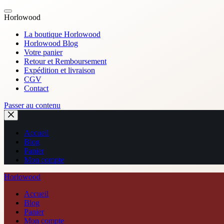
Horlowood
La boutique Horlowood
Horlowood Blog
Votre panier
Retour et Remboursement
Expédition et livraison
CGV
Contact
Passer au contenu
Accueil
Blog
Panier
Mon compte
Horlowood
Accueil
Blog
Panier
Mon compte