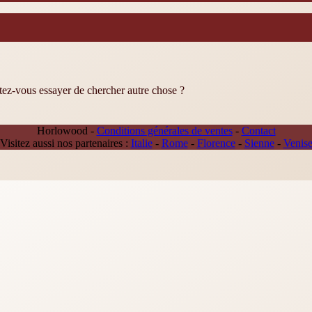
itez-vous essayer de chercher autre chose ?
Horlowood -
Conditions générales de ventes
-
Contact
Visitez aussi nos partenaires :
Italie
-
Rome
-
Florence
-
Sienne
-
Venis