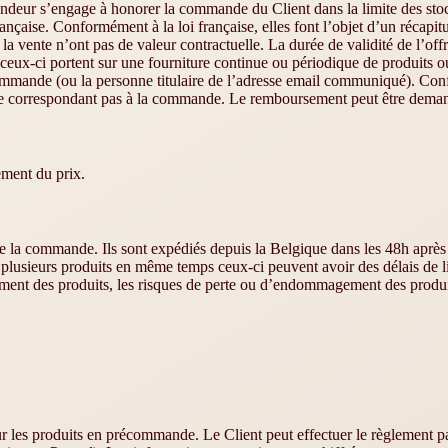
Vendeur s’engage à honorer la commande du Client dans la limite des sto
rançaise. Conformément à la loi française, elles font l’objet d’un récapi
 la vente n’ont pas de valeur contractuelle. La durée de validité de l’off
ceux-ci portent sur une fourniture continue ou périodique de produits ou 
ommande (ou la personne titulaire de l’adresse email communiqué). Conf
e correspondant pas à la commande. Le remboursement peut être demandé
ement du prix.
rs de la commande. Ils sont expédiés depuis la Belgique dans les 48h ap
usieurs produits en même temps ceux-ci peuvent avoir des délais de liv
nt des produits, les risques de perte ou d’endommagement des produits 
les produits en précommande. Le Client peut effectuer le règlement pa