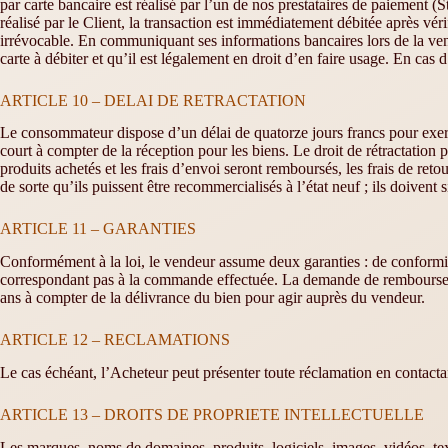
par carte bancaire est réalisé par l’un de nos prestataires de paiement (
réalisé par le Client, la transaction est immédiatement débitée après v
irrévocable. En communiquant ses informations bancaires lors de la vente,
carte à débiter et qu’il est légalement en droit d’en faire usage. En cas
ARTICLE 10 – DELAI DE RETRACTATION
Le consommateur dispose d’un délai de quatorze jours francs pour exercer 
court à compter de la réception pour les biens. Le droit de rétractation 
produits achetés et les frais d’envoi seront remboursés, les frais de ret
de sorte qu’ils puissent être recommercialisés à l’état neuf ; ils doivent
ARTICLE 11 – GARANTIES
Conformément à la loi, le vendeur assume deux garanties : de conformi
correspondant pas à la commande effectuée. La demande de remboursemen
ans à compter de la délivrance du bien pour agir auprès du vendeur.
ARTICLE 12 – RECLAMATIONS
Le cas échéant, l’Acheteur peut présenter toute réclamation en contactan
ARTICLE 13 – DROITS DE PROPRIETE INTELLECTUELLE
Les marques, noms de domaines, produits, logiciels, images, vidéos, text