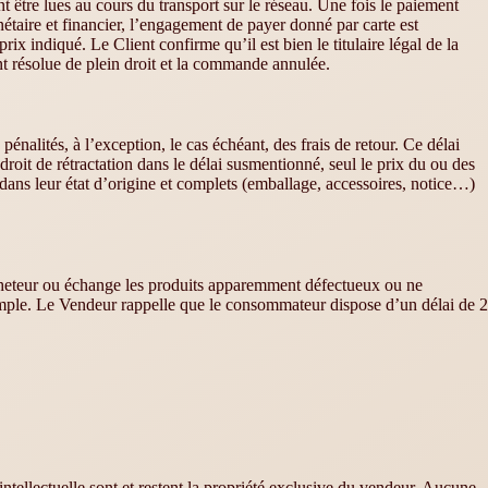
nt être lues au cours du transport sur le réseau. Une fois le paiement
étaire et financier, l’engagement de payer donné par carte est
ix indiqué. Le Client confirme qu’il est bien le titulaire légal de la
ent résolue de plein droit et la commande annulée.
énalités, à l’exception, le cas échéant, des frais de retour. Ce délai
droit de rétractation dans le délai susmentionné, seul le prix du ou des
er dans leur état d’origine et complets (emballage, accessoires, notice…)
acheteur ou échange les produits apparemment défectueux ou ne
imple. Le Vendeur rappelle que le consommateur dispose d’un délai de 2
ntellectuelle sont et restent la propriété exclusive du vendeur. Aucune