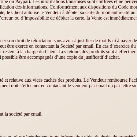
Stripe ou Paypal). Les informations transmises sont chiffrées et ne peuve
érification des informations. Conformément aux dispositions du Code mon
 le Client autorise le Vendeur à débiter sa carte du montant relatif au pr
 d’erreur, ou d’impossibilité de débiter la carte, la Vente est immédiatem
son droit de rétractation sans avoir à justifier de motifs ni à payer de p
peut être exercé en contactant la Société par email. En cas d’exercice du 
our restent à la charge du Client. Les retours des produits sont à effectu
 si possible être accompagnés d’une copie du justificatif d’achat.
té et relative aux vices cachés des produits. Le Vendeur rembourse l’
t doit s’effectuer en contactant le vendeur par email ou par lettre s
t la société par email.
es ou plus généralement toute information objet de droits de propriété i