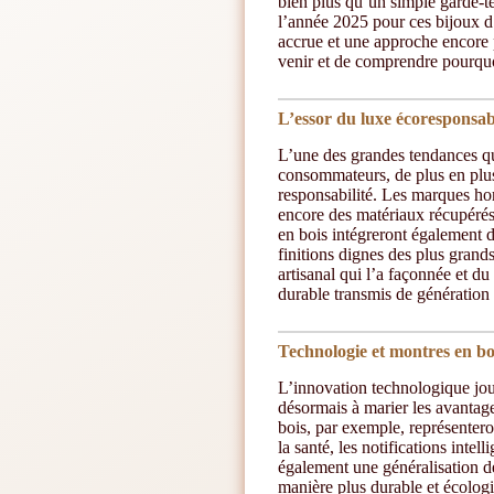
bien plus qu’un simple garde-t
l’année 2025 pour ces bijoux d
accrue et une approche encore p
venir et de comprendre pourquo
L’essor du luxe écoresponsab
L’une des grandes tendances qu
consommateurs, de plus en plus 
responsabilité. Les marques ho
encore des matériaux récupérés
en bois intégreront également d
finitions dignes des plus grands
artisanal qui l’a façonnée et du
durable transmis de génération
Technologie et montres en boi
L’innovation technologique jou
désormais à marier les avantag
bois, par exemple, représentero
la santé, les notifications inte
également une généralisation d
manière plus durable et écolog