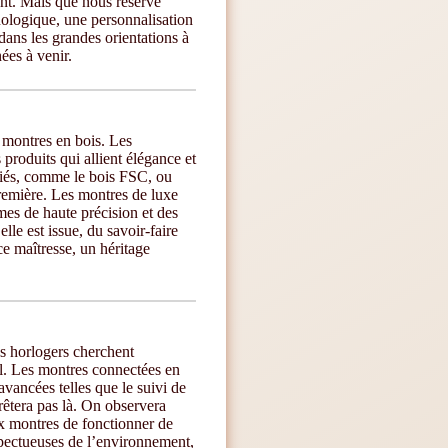
ant. Mais que nous réserve
nologique, une personnalisation
dans les grandes orientations à
ées à venir.
 montres en bois. Les
produits qui allient élégance et
fiés, comme le bois FSC, ou
première. Les montres de luxe
mes de haute précision et des
lle est issue, du savoir-faire
ce maîtresse, un héritage
es horlogers cherchent
l. Les montres connectées en
avancées telles que le suivi de
rrêtera pas là. On observera
x montres de fonctionner de
spectueuses de l’environnement,