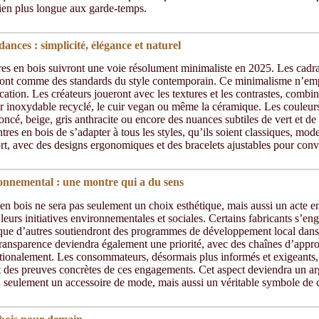
bien plus longue aux garde-temps.
ances : simplicité, élégance et naturel
es en bois suivront une voie résolument minimaliste en 2025. Les cadran
seront comme des standards du style contemporain. Ce minimalisme n’em
cation. Les créateurs joueront avec les textures et les contrastes, combi
er inoxydable recyclé, le cuir vegan ou même la céramique. Les couleurs
oncé, beige, gris anthracite ou encore des nuances subtiles de vert et de 
res en bois de s’adapter à tous les styles, qu’ils soient classiques, mo
rt, avec des designs ergonomiques et des bracelets ajustables pour conve
onnemental : une montre qui a du sens
n bois ne sera pas seulement un choix esthétique, mais aussi un acte 
leurs initiatives environnementales et sociales. Certains fabricants s’en
ue d’autres soutiendront des programmes de développement local dans l
transparence deviendra également une priorité, avec des chaînes d’appro
nationalement. Les consommateurs, désormais plus informés et exigeants,
nt des preuves concrètes de ces engagements. Cet aspect deviendra un a
n seulement un accessoire de mode, mais aussi un véritable symbole de 