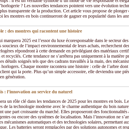
emps : il est un véritable symbole d’un mode de vie responsable et élég
’horlogerie ? Les nouvelles tendances pointent vers une évolution tech
lus transparente de la production. Cet article vous propose de plonger 
i les montres en bois continueront de gagner en popularité dans les ann
le : des montres qui racontent une histoire
i marquera 2025 est l’essor du luxe écoresponsable dans le secteur des
soucieux de l’impact environnemental de leurs achats, recherchent des 
rlogères répondront à cette demande en privilégiant des matériaux certi
 et recyclés. Cette tendance ne s’arrêtera pas uniquement à la matière 
es détails soignés tels que des cadrans travaillés à la main, des mécanis
 horlogers. Chaque montre racontera une histoire : celle de l’arbre dont e
 client qui la porte. Plus qu’un simple accessoire, elle deviendra une piè
 en génération.
s : l’innovation au service du naturel
era un rôle clé dans les tendances de 2025 pour les montres en bois. L
es de la technologie moderne avec le charme authentique du bois nature
nt une part croissante du marché. Elles proposeront des fonctionnalités 
lligentes ou encore des systèmes de localisation. Mais l’innovation ne s’a
es mécanismes automatiques et des technologies solaires, permettant au
ique. Les batteries seront remplacées par des solutions autonomes et re